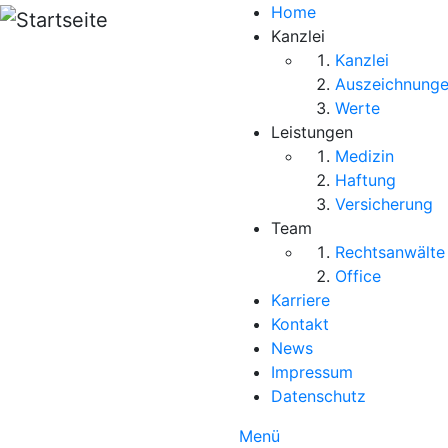
Direkt zum Inhalt
Home
Kanzlei
Kanzlei
Auszeichnung
Werte
Leistungen
Medizin
Haftung
Versicherung
Team
Rechtsanwälte
Office
Karriere
Kontakt
News
Impressum
Datenschutz
Menü