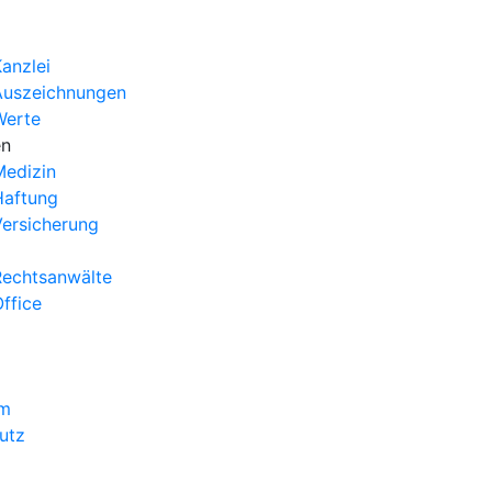
anzlei
Auszeichnungen
Werte
en
edizin
Haftung
ersicherung
echtsanwälte
ffice
um
utz