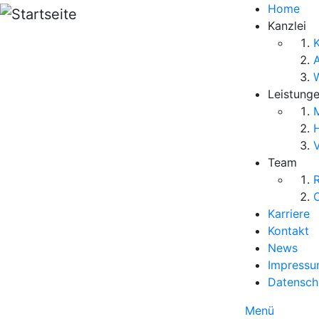
Direkt zum Inhalt
Home
Kanzlei
K
Leistung
M
V
Team
R
O
Karriere
Kontakt
News
Impress
Datensch
Menü