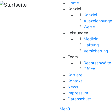
Direkt zum Inhalt
Home
Kanzlei
Kanzlei
Auszeichnung
Werte
Leistungen
Medizin
Haftung
Versicherung
Team
Rechtsanwälte
Office
Karriere
Kontakt
News
Impressum
Datenschutz
Menü