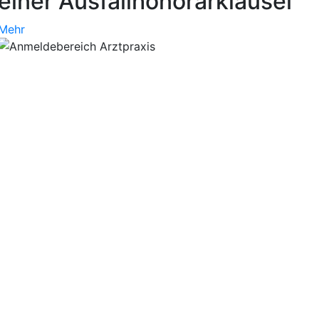
einer Ausfallhonorarklausel
Mehr