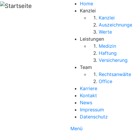
Direkt zum Inhalt
Home
Kanzlei
Kanzlei
Auszeichnung
Werte
Leistungen
Medizin
Haftung
Versicherung
Team
Rechtsanwälte
Office
Karriere
Kontakt
News
Impressum
Datenschutz
Menü