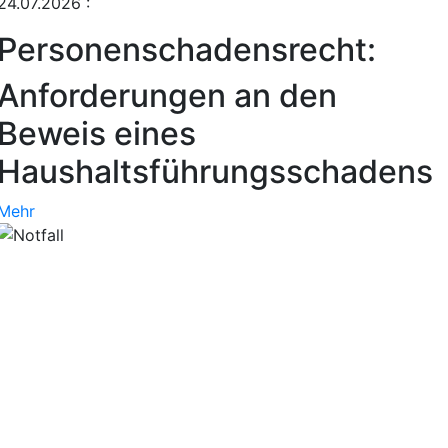
24.07.2026
:
Personenschadensrecht:
Anforderungen an den
Beweis eines
Haushaltsführungsschadens
Mehr