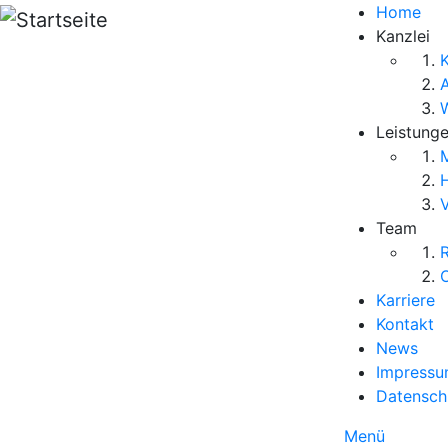
Direkt zum Inhalt
Home
Kanzlei
K
Leistung
M
V
Team
R
O
Karriere
Kontakt
News
Impress
Datensch
Menü