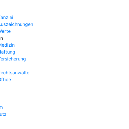
anzlei
Auszeichnungen
Werte
en
edizin
Haftung
ersicherung
echtsanwälte
ffice
um
utz