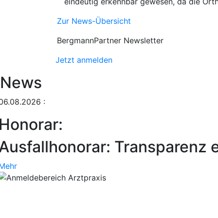
eindeutig erkennbar gewesen, da die Orth
Zur News-Übersicht
BergmannPartner Newsletter
Jetzt anmelden
News
06.08.2026
:
Honorar:
Ausfallhonorar: Transparenz e
Mehr