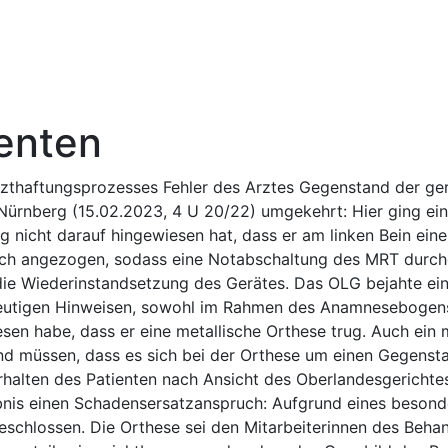
enten
thaftungsprozesses Fehler des Arztes Gegenstand der geri
Nürnberg (15.02.2023, 4 U 20/22) umgekehrt: Hier ging ein
nicht darauf hingewiesen hat, dass er am linken Bein eine
 angezogen, sodass eine Notabschaltung des MRT durchg
die Wiederinstandsetzung des Gerätes. Das OLG bejahte ein
ndeutigen Hinweisen, sowohl im Rahmen des Anamnesebogens
en habe, dass er eine metallische Orthese trug. Auch ein m
 müssen, dass es sich bei der Orthese um einen Gegensta
rhalten des Patienten nach Ansicht des Oberlandesgerichte
ebnis einen Schadensersatzanspruch: Aufgrund eines beson
geschlossen. Die Orthese sei den Mitarbeiterinnen des Beh