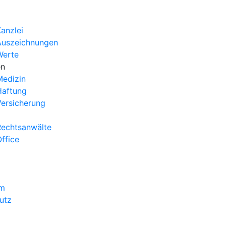
anzlei
Auszeichnungen
Werte
en
edizin
Haftung
ersicherung
echtsanwälte
ffice
um
utz