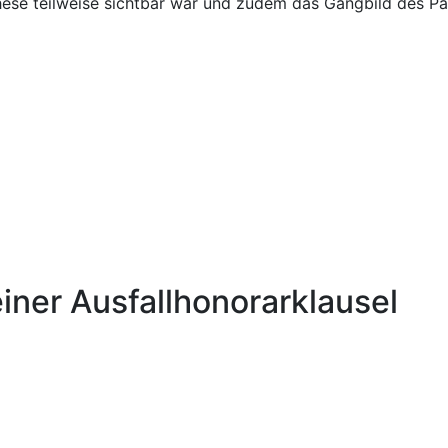
ese teilweise sichtbar war und zudem das Gangbild des Pat
iner Ausfallhonorarklausel