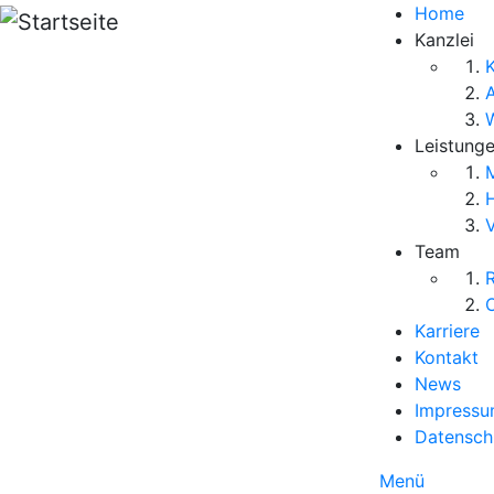
Direkt zum Inhalt
Home
Kanzlei
K
Leistung
M
V
Team
R
O
Karriere
Kontakt
News
Impress
Datensch
Menü