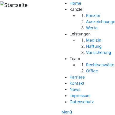
Direkt zum Inhalt
Home
Kanzlei
Kanzlei
Auszeichnung
Werte
Leistungen
Medizin
Haftung
Versicherung
Team
Rechtsanwälte
Office
Karriere
Kontakt
News
Impressum
Datenschutz
Menü