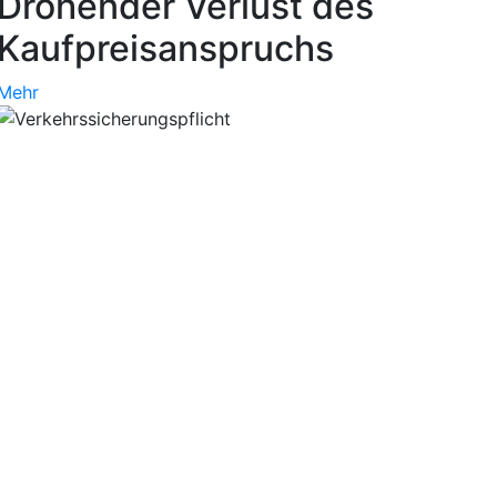
Drohender Verlust des
Kaufpreisanspruchs
Mehr