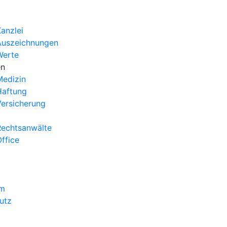
anzlei
Auszeichnungen
Werte
en
edizin
Haftung
ersicherung
echtsanwälte
ffice
um
utz