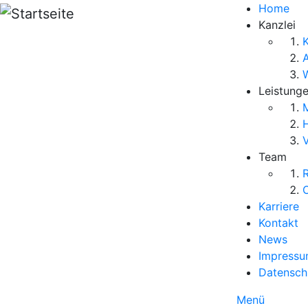
Direkt zum Inhalt
Home
Kanzlei
K
Leistung
M
V
Team
R
O
Karriere
Kontakt
News
Impress
Datensch
Menü